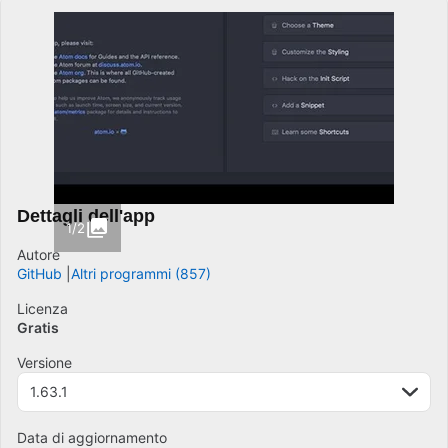
Dettagli dell'app
1/2
Autore
GitHub
Altri programmi (857)
Licenza
Gratis
Versione
1.63.1
Data di aggiornamento