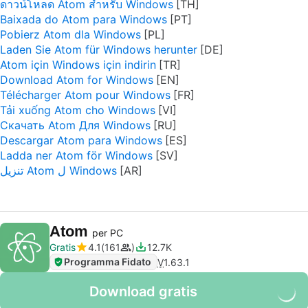
ดาวน์โหลด Atom สำหรับ Windows
Baixada do Atom para Windows
Pobierz Atom dla Windows
Laden Sie Atom für Windows herunter
Atom için Windows için indirin
Download Atom for Windows
Télécharger Atom pour Windows
Tải xuống Atom cho Windows
Скачать Atom Для Windows
Descargar Atom para Windows
Ladda ner Atom för Windows
تنزيل Atom ل Windows
Atom
per PC
Gratis
4.1
161
12.7K
Programma Fidato
V
1.63.1
Download gratis