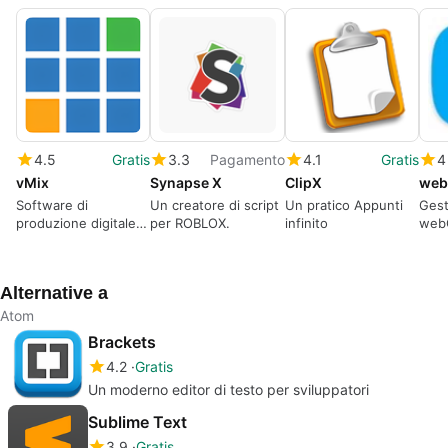
4.5
Gratis
3.3
Pagamento
4.1
Gratis
4
vMix
Synapse X
ClipX
Software di
Un creatore di script
Un pratico Appunti
Gest
produzione digitale
per ROBLOX.
infinito
web
di livello
professionale per
uso personale
Alternative a
Atom
Brackets
4.2
Gratis
Un moderno editor di testo per sviluppatori
Sublime Text
3.9
Gratis