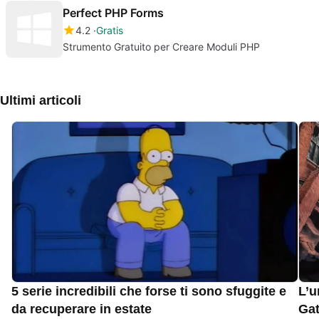
Perfect PHP Forms
4.2
Gratis
Strumento Gratuito per Creare Moduli PHP
Ultimi articoli
5 serie incredibili che forse ti sono sfuggite e
L’u
da recuperare in estate
Gat