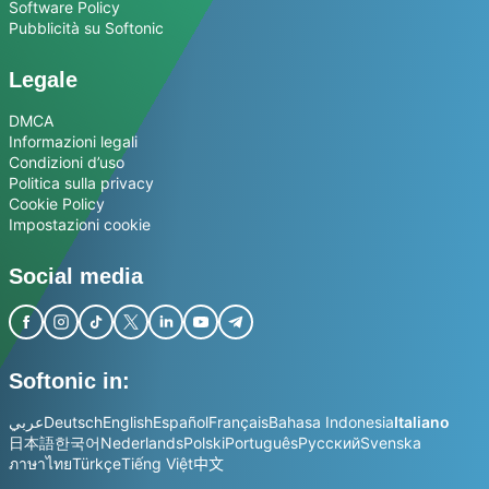
Software Policy
Pubblicità su Softonic
Legale
DMCA
Informazioni legali
Condizioni d’uso
Politica sulla privacy
Cookie Policy
Impostazioni cookie
Social media
Softonic in:
عربي
Deutsch
English
Español
Français
Bahasa Indonesia
Italiano
日本語
한국어
Nederlands
Polski
Português
Русский
Svenska
ภาษาไทย
Türkçe
Tiếng Việt
中文