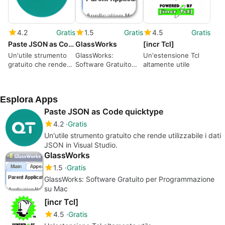
4.2
Gratis
1.5
Gratis
4.5
Gratis
Paste JSON as Code quicktype
GlassWorks
[incr Tcl]
Un'utile strumento
GlassWorks:
Un'estensione Tcl
gratuito che rende
Software Gratuito
altamente utile
utilizzabile i dati
per Programmazione
JSON in Visual
su Mac
Studio.
Esplora Apps
Paste JSON as Code quicktype
4.2
Gratis
Un'utile strumento gratuito che rende utilizzabile i dati
JSON in Visual Studio.
GlassWorks
1.5
Gratis
GlassWorks: Software Gratuito per Programmazione
su Mac
[incr Tcl]
4.5
Gratis