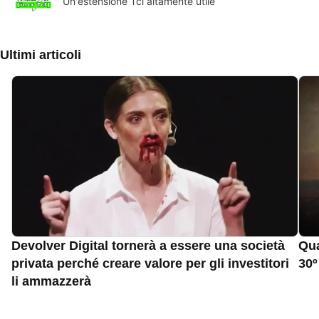
Un'estensione Tcl altamente utile
Ultimi articoli
Devolver Digital tornerà a essere una società
Qua
privata perché creare valore per gli investitori
30º
li ammazzerà