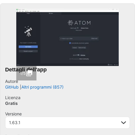
Dettagli dell'app
1/5
Autore
GitHub
Altri programmi (857)
Licenza
Gratis
Versione
1.63.1